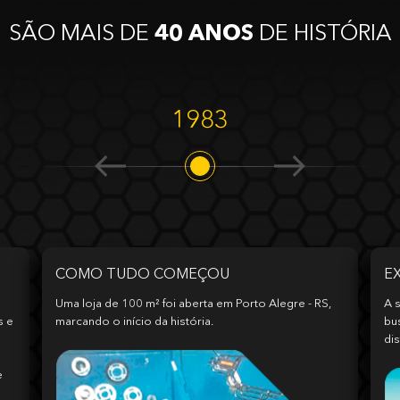
SÃO MAIS DE
40 ANOS
DE HISTÓRIA
1983
COMO TUDO COMEÇOU
E
Uma loja de 100 m² foi aberta em Porto Alegre - RS,
A s
s e
marcando o início da história.
bu
dis
e