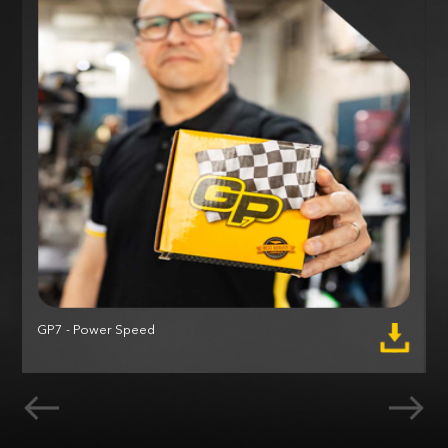
GP7 - Power Speed
M