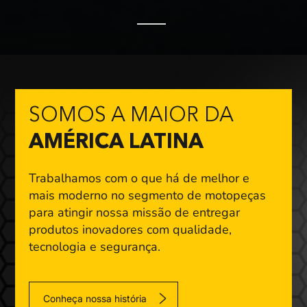
SOMOS A MAIOR DA
AMÉRICA LATINA
Trabalhamos com o que há de melhor e
mais moderno
no segmento de motopeças
para atingir nossa missão
de entregar
produtos inovadores com qualidade,
tecnologia e segurança.
Conheça nossa história